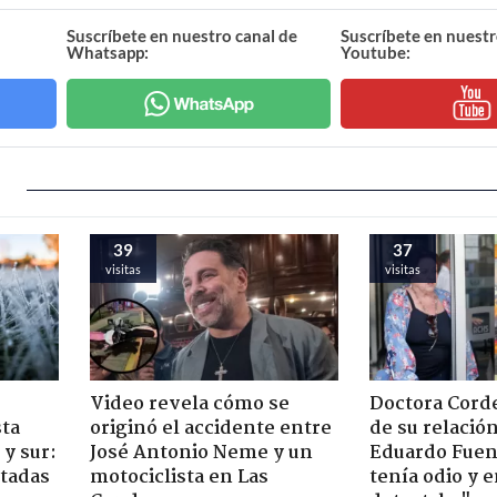
Suscríbete en nuestro canal de
Suscríbete en nuestr
Whatsapp:
Youtube:
39
37
visitas
visitas
Video revela cómo se
Doctora Corde
sta
originó el accidente entre
de su relació
y sur:
José Antonio Neme y un
Eduardo Fuen
ctadas
motociclista en Las
tenía odio y 