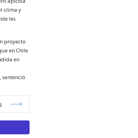
uro apícola
l clima y
ste les
n proyecto
que en Chile
ndida en
 sentenció
s