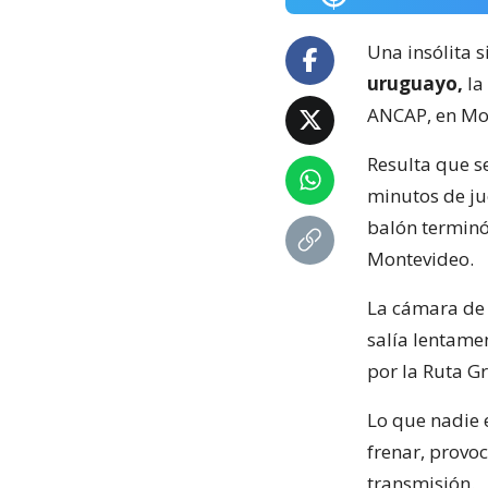
Una insólita s
uruguayo,
la
ANCAP, en Mo
Resulta que s
minutos de ju
balón terminó
Montevideo.
La cámara de 
salía lentame
por la Ruta Gr
Lo que nadie e
frenar, provo
transmisión.