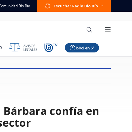
Escuchar Radio Bío Bío
Comunidad Bío Bío
O
eta prisión
lestina responde a
poyar suspensión de
 femenino: Colo
e cambió su trabajo
dra se niega a ser
mos familia":
a de seguridad por
Una persona fallecida y tres
Hunter Biden revela que cáncer
Banco Falabella anuncia cuenta
Paliza en Talcahuano: Everton
Ítalo Zúñiga recuerda los años
¿Cambio de política migratoria o
Trama penal contra AIEP:
Se viene el horario de verano
a Bárbara confía en
ara sujeto acusado
ajador israelí por
o afirma que "las
 a La U y mantuvo su
mi: "Te entrega la
ormas del patrimonio
 ante fiscalía pelea
a de escalada y
lesionados deja accidente en
de Joe Biden hizo metástasis a
corriente con apertura online y
goleó a Huachipato y recuperó
en que odió el "me están
continuidad incómoda?
querella destapa
2026: revisa cuándo será el
 y violar a mujer en
aza: "Carecen de
den perfeccionar"
 torneo
nario, pero sin
aniano
 y Lagos por pagos a
evisa aquí modelos
ruta que conecta Talca y San
los huesos: "Es doloroso y
mantención $0 permanente
terreno en la Liga de Primera
hueveando": "Sentía que era
contradicciones sobre los
cambio de hora según nuevo
a
Clemente
debilitante"
bullying"
pagarés de miles de alumnos
decreto
sector