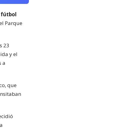
 fútbol
del Parque
s 23
ida y el
s a
co, que
ansitaban
ecidió
la