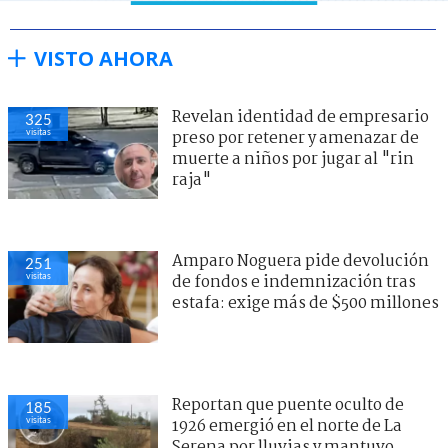
VISTO AHORA
Revelan identidad de empresario
325
visitas
preso por retener y amenazar de
muerte a niños por jugar al "rin
raja"
Amparo Noguera pide devolución
251
visitas
de fondos e indemnización tras
estafa: exige más de $500 millones
Reportan que puente oculto de
185
visitas
1926 emergió en el norte de La
Serena por lluvias y mantuvo