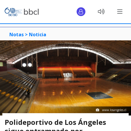
Notas >
Noticia
www.losangeles.cl
Polideportivo de Los Ángeles
sigue entrampado por