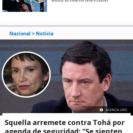
sobre la nueva televisión
Nacional
> Noticia
AGENCIA UNO.
Squella arremete contra Tohá por
agenda de seguridad: "Se sienten