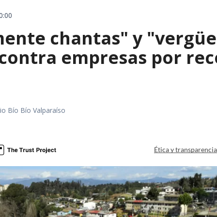
0:00
mente chantas" y "vergüe
contra empresas por reco
io Bío Bío Valparaíso
a
Ética y transparenci