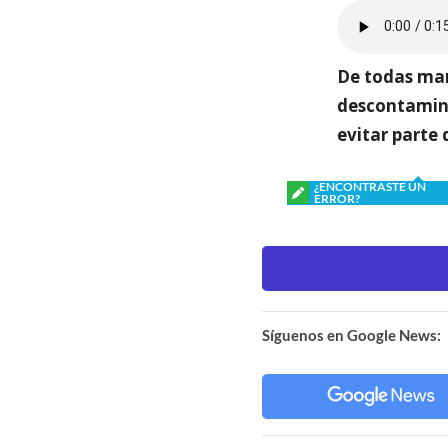
De todas man
descontamina
evitar parte
¿ENCONTRASTE UN
ERROR?
Síguenos en Google News: