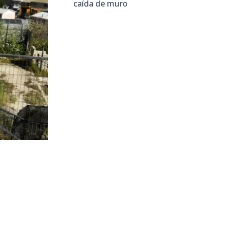
caída de muro
1.302
visitas
ica a cargo