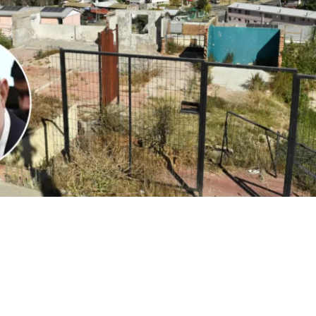
1
Edición BBCL
VER RESUMEN
l
ministro Iván Poduje realizó su primera cuenta públ