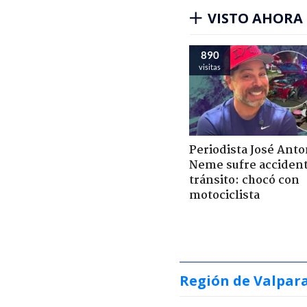
VISTO AHORA
890
visitas
Periodista José Anto
Neme sufre acciden
tránsito: chocó con
motociclista
Región de Valpar