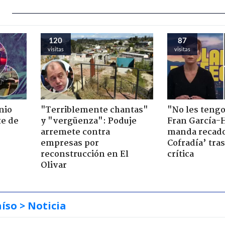
120
87
visitas
visitas
nio
"Terriblemente chantas"
"No les teng
te de
y "vergüenza": Poduje
Fran García-
arremete contra
manda recado
empresas por
Cofradía’ tras
reconstrucción en El
crítica
Olivar
aíso
> Noticia