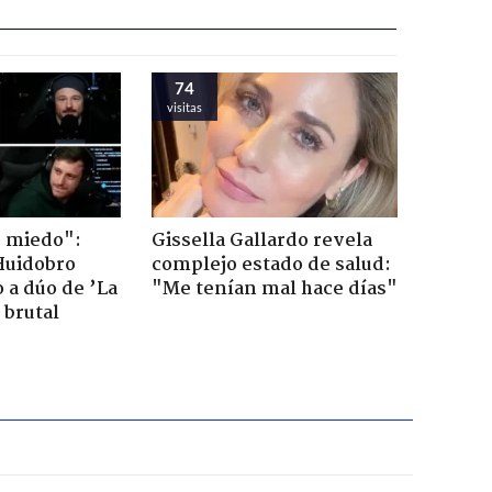
74
visitas
o miedo":
Gissella Gallardo revela
Huidobro
complejo estado de salud:
 a dúo de ’La
"Me tenían mal hace días"
 brutal