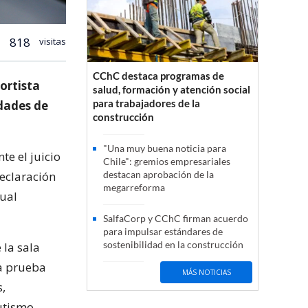
818
visitas
CChC destaca programas de
ortista
salud, formación y atención social
para trabajadores de la
dades de
construcción
"Una muy buena noticia para
te el juicio
Chile": gremios empresariales
declaración
destacan aprobación de la
megarreforma
xual
SalfaCorp y CChC firman acuerdo
para impulsar estándares de
sostenibilidad en la construcción
 la sala
la prueba
MÁS NOTICIAS
s,
utismo