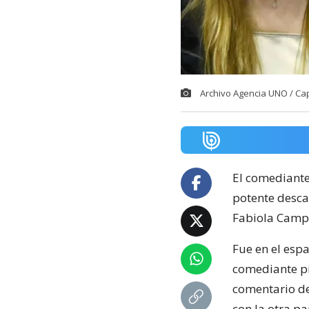
Archivo Agencia UNO / Ca
El comediant
potente descar
Fabiola Campil
Fue en el espa
comediante p
comentario de
con la otra p