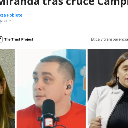
iranda tras cruce Campil
oza Poblete
gazine
Ética y transparenci