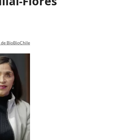
lai-Flores
a de BioBioChile