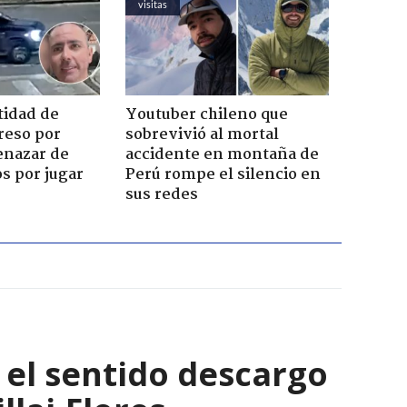
visitas
tidad de
Youtuber chileno que
reso por
sobrevivió al mortal
enazar de
accidente en montaña de
s por jugar
Perú rompe el silencio en
sus redes
: el sentido descargo