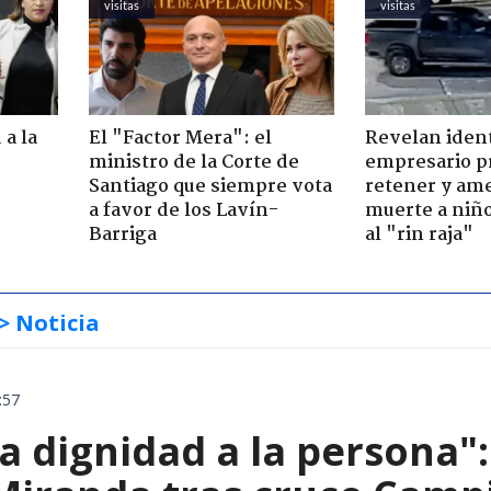
visitas
visitas
 a la
El "Factor Mera": el
Revelan iden
o
ministro de la Corte de
empresario p
Santiago que siempre vota
retener y am
a favor de los Lavín-
muerte a niño
Barriga
al "rin raja"
> Noticia
:57
ta dignidad a la persona"