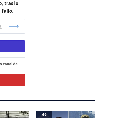
, tras lo
 fallo.
s
o canal de
49