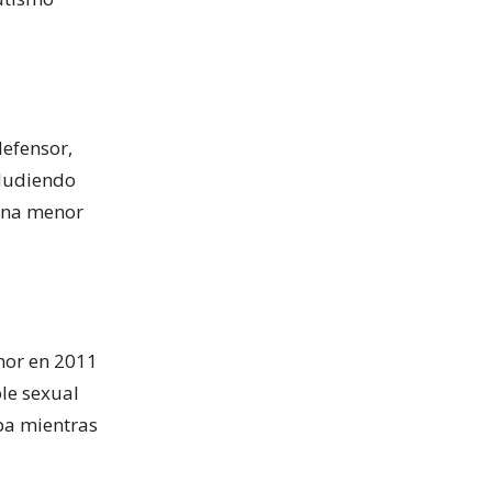
defensor,
aludiendo
 una menor
nor en 2011
ole sexual
aba mientras