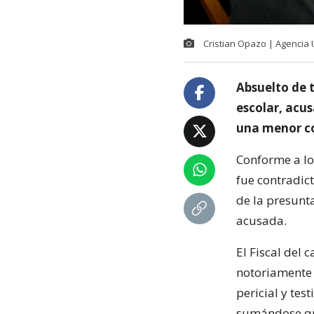
Cristian Opazo | Agencia
Absuelto de t
escolar, acu
una menor co
Conforme a lo 
fue contradict
de la presunta
acusada.
El Fiscal del 
notoriamente 
pericial y tes
sumándose qu