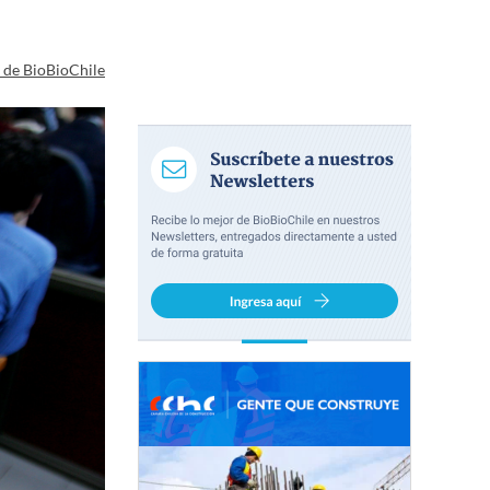
a de BioBioChile