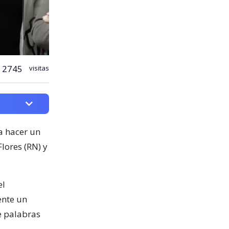
2745
visitas
a hacer un
lores (RN) y
el
ente un
e palabras