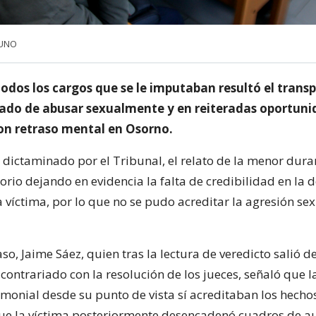
 UNO
odos los cargos que se le imputaban resultó el transp
sado de abusar sexualmente y en reiteradas oportuni
n retraso mental en Osorno.
dictaminado por el Tribunal, el relato de la menor duran
orio dejando en evidencia la falta de credibilidad en la 
 víctima, por lo que no se pudo acreditar la agresión se
caso, Jaime Sáez, quien tras la lectura de veredicto salió de
contrariado con la resolución de los jueces, señaló que 
timonial desde su punto de vista sí acreditaban los hecho
e la víctima posteriormente desencadenó cuadros de a