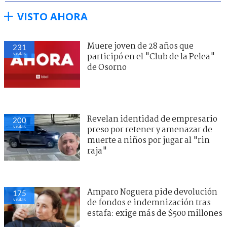
VISTO AHORA
Muere joven de 28 años que
231
visitas
participó en el "Club de la Pelea"
de Osorno
Revelan identidad de empresario
200
visitas
preso por retener y amenazar de
muerte a niños por jugar al "rin
raja"
Amparo Noguera pide devolución
175
visitas
de fondos e indemnización tras
estafa: exige más de $500 millones