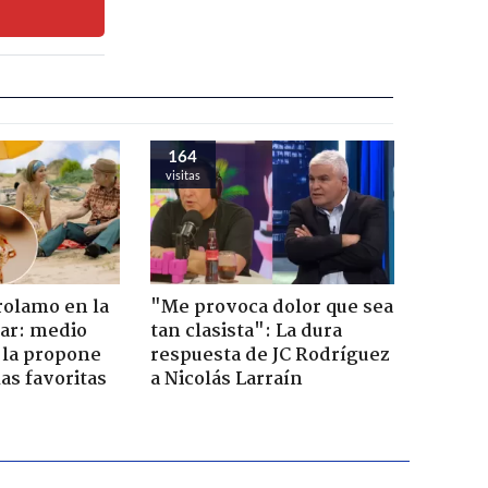
164
visitas
rolamo en la
"Me provoca dolor que sea
car: medio
tan clasista": La dura
 la propone
respuesta de JC Rodríguez
as favoritas
a Nicolás Larraín