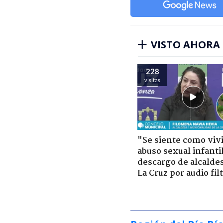
VISTO AHORA
228
visitas
"Se siente como viv
abuso sexual infantil
descargo de alcalde
La Cruz por audio fil