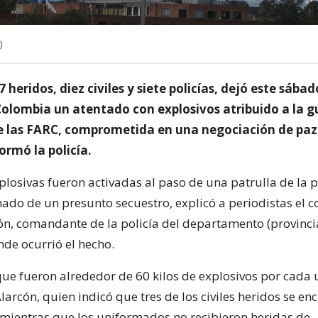
)
 heridos, diez civiles y siete policías, dejó este sábad
Colombia un atentado con explosivos atribuido a la gu
 las FARC, comprometida en una negociación de paz 
ormó la policía.
plosivas fueron activadas al paso de una patrulla de la p
mado de un presunto secuestro, explicó a periodistas el c
ón, comandante de la policía del departamento (provinci
nde ocurrió el hecho.
ue fueron alrededor de 60 kilos de explosivos por cada 
Alarcón, quien indicó que tres de los civiles heridos se e
 mientras que los uniformados no recibieron heridas de