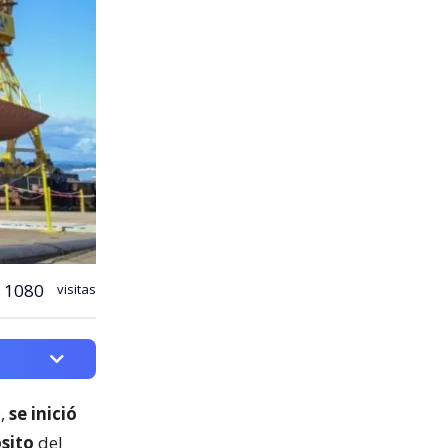
1080
visitas
o,
se inició
ósito
del