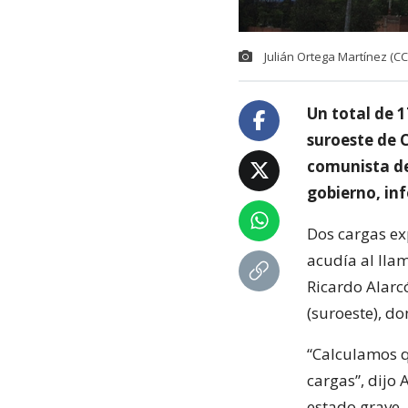
Julián Ortega Martínez (CC
Un total de 17
suroeste de 
comunista de
gobierno, inf
Dos cargas ex
acudía al lla
Ricardo Alarc
(suroeste), do
“Calculamos q
cargas”, dijo 
estado grave,