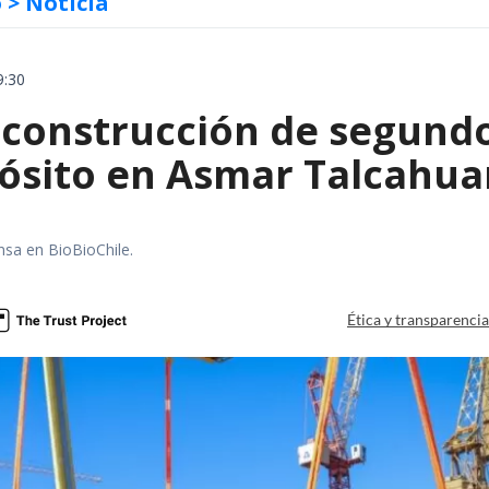
o
> Noticia
9:30
construcción de segund
ósito en Asmar Talcahu
nsa en BioBioChile.
Ética y transparenci