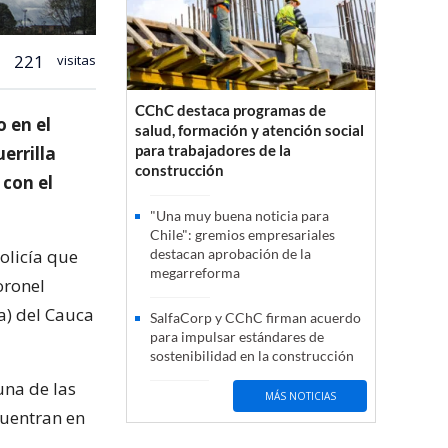
221
visitas
CChC destaca programas de
o en el
salud, formación y atención social
para trabajadores de la
errilla
construcción
con el
"Una muy buena noticia para
Chile": gremios empresariales
olicía que
destacan aprobación de la
megarreforma
oronel
a) del Cauca
SalfaCorp y CChC firman acuerdo
para impulsar estándares de
sostenibilidad en la construcción
una de las
MÁS NOTICIAS
ncuentran en