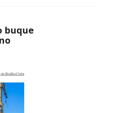
o buque
ano
a de BioBioChile