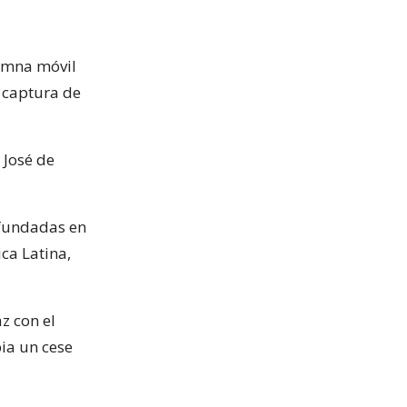
lumna móvil
e captura de
 José de
 fundadas en
ca Latina,
z con el
ia un cese