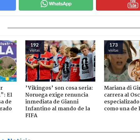
192
173
visitas
visitas
ir
’Vikingos’ son cosa seria:
Mariana di Gi
": El
Noruega exige renuncia
carrera al Os
sa de
inmediata de Gianni
especializado
trado
Infantino al mando de la
como una de l
FIFA