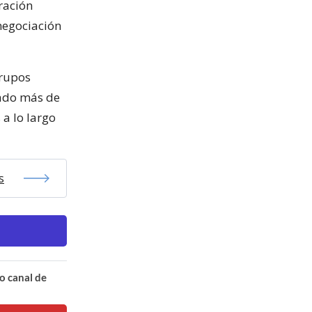
ración
 negociación
grupos
jado más de
a lo largo
s
o canal de