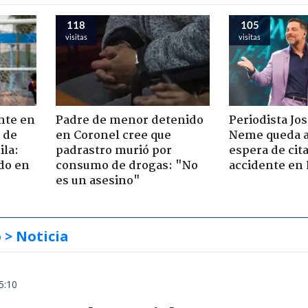
118
105
visitas
visitas
nte en
Padre de menor detenido
Periodista Jo
 de
en Coronel cree que
Neme queda a
ila:
padrastro murió por
espera de cit
do en
consumo de drogas: "No
accidente en
es un asesino"
o
> Noticia
5:10