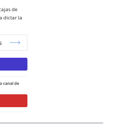
cajas de
 dictar la
s
o canal de