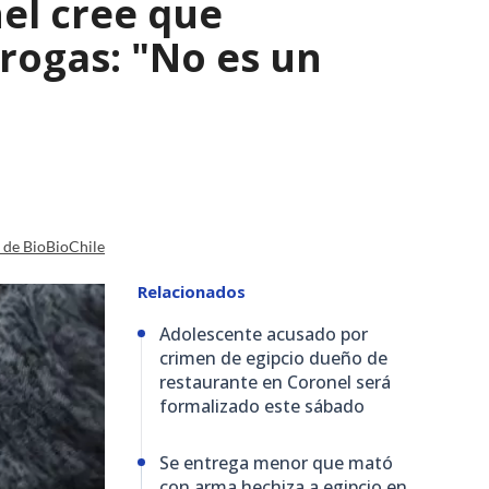
el cree que
rogas: "No es un
a de BioBioChile
Relacionados
Adolescente acusado por
crimen de egipcio dueño de
restaurante en Coronel será
formalizado este sábado
Se entrega menor que mató
con arma hechiza a egipcio en