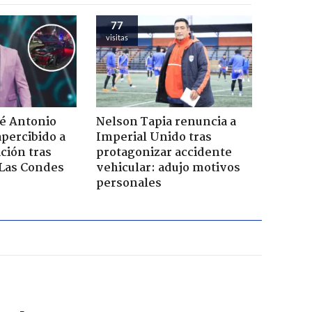
77
visitas
sé Antonio
Nelson Tapia renuncia a
percibido a
Imperial Unido tras
ación tras
protagonizar accidente
 Las Condes
vehicular: adujo motivos
personales