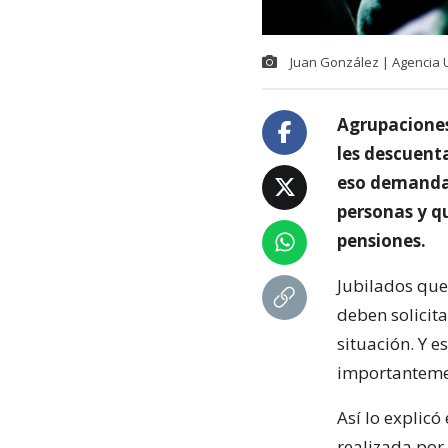
Juan González | Agencia
Agrupaciones
les descuenta
eso demandan
personas y qu
pensiones.
Jubilados que
deben solicit
situación. Y e
importantemen
Así lo explic
realizada por