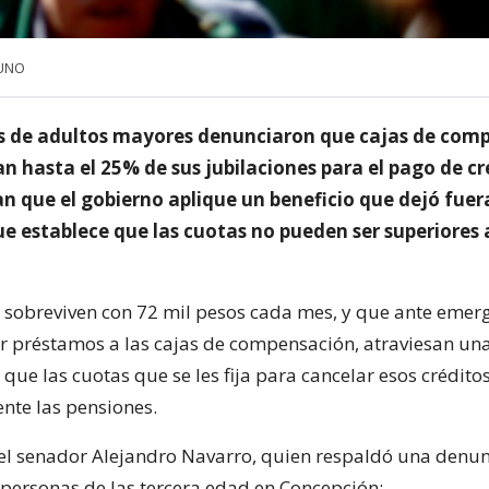
 UNO
 de adultos mayores denunciaron que cajas de com
n hasta el 25% de sus jubilaciones para el pago de cr
 que el gobierno aplique un beneficio que dejó fuera
e establece que las cuotas no pueden ser superiores 
 sobreviven con 72 mil pesos cada mes, y que ante emer
ar préstamos a las cajas de compensación, atraviesan un
s que las cuotas que se les fija para cancelar esos crédit
te las pensiones.
ó el senador Alejandro Navarro, quien respaldó una denu
 personas de las tercera edad en Concepción: