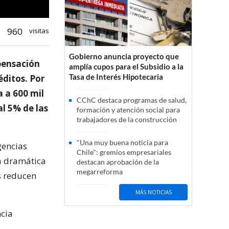
960
visitas
Gobierno anuncia proyecto que
pensación
amplía cupos para el Subsidio a la
Tasa de Interés Hipotecaria
éditos. Por
 a 600 mil
CChC destaca programas de salud,
al 5% de las
formación y atención social para
trabajadores de la construcción
"Una muy buena noticia para
gencias
Chile": gremios empresariales
a dramática
destacan aprobación de la
megarreforma
os reducen
MÁS NOTICIAS
ncia