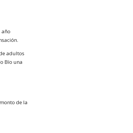
l año
nsación.
 de adultos
ío Bío una
 monto de la