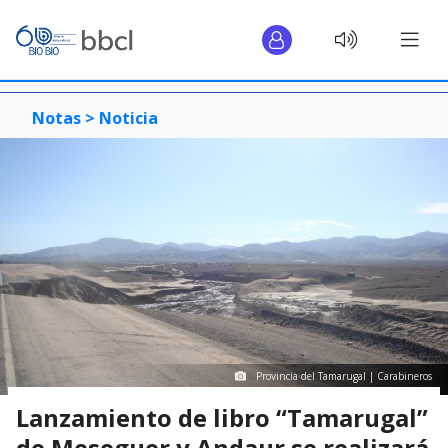
Notas >
Noticia
Provincia del Tamarugal | Carabineros
Lanzamiento de libro “Tamarugal”
de Meseguer y Andaur se realizará