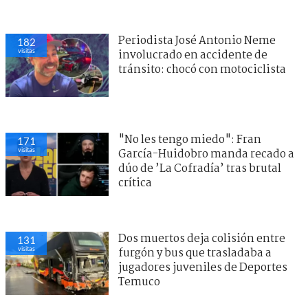
Periodista José Antonio Neme
182
visitas
involucrado en accidente de
tránsito: chocó con motociclista
"No les tengo miedo": Fran
171
visitas
García-Huidobro manda recado a
dúo de ’La Cofradía’ tras brutal
crítica
Dos muertos deja colisión entre
131
visitas
furgón y bus que trasladaba a
jugadores juveniles de Deportes
Temuco