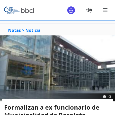
Notas >
Noticia
CJ
Formalizan a ex funcionario de
Municipalidad de Recoleta