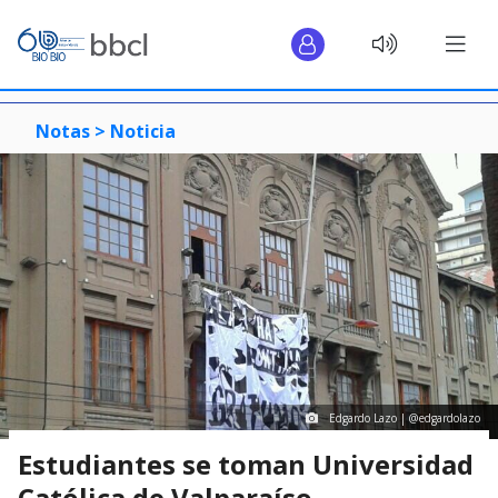
Notas >
Noticia
Edgardo Lazo | @edgardolazo
Estudiantes se toman Universidad
Católica de Valparaíso