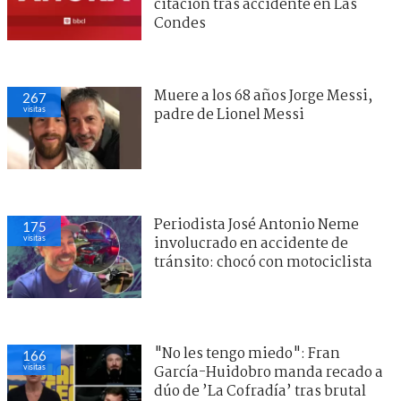
citación tras accidente en Las
Condes
Muere a los 68 años Jorge Messi,
267
visitas
padre de Lionel Messi
Periodista José Antonio Neme
175
visitas
involucrado en accidente de
tránsito: chocó con motociclista
"No les tengo miedo": Fran
166
visitas
García-Huidobro manda recado a
dúo de ’La Cofradía’ tras brutal