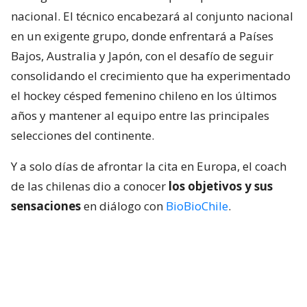
nacional. El técnico encabezará al conjunto nacional
en un exigente grupo, donde enfrentará a Países
Bajos, Australia y Japón, con el desafío de seguir
consolidando el crecimiento que ha experimentado
el hockey césped femenino chileno en los últimos
años y mantener al equipo entre las principales
selecciones del continente.
Y a solo días de afrontar la cita en Europa, el coach
de las chilenas dio a conocer
los objetivos y sus
sensaciones
en diálogo con
BioBioChile
.
Lee también...
Las Diablas piensan en grande a
días de su 2do Mundial: "Mejorar lo
del 2022 y aspirar a lo más alto"