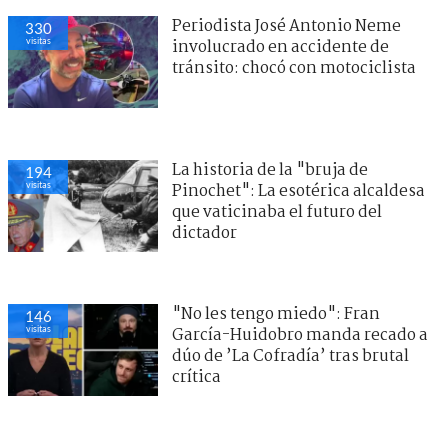
Periodista José Antonio Neme
330
visitas
involucrado en accidente de
tránsito: chocó con motociclista
La historia de la "bruja de
194
visitas
Pinochet": La esotérica alcaldesa
que vaticinaba el futuro del
dictador
"No les tengo miedo": Fran
146
visitas
García-Huidobro manda recado a
dúo de ’La Cofradía’ tras brutal
crítica