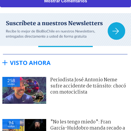
Mostrar Comentarios
VISTO AHORA
Periodista José Antonio Neme
258
visitas
sufre accidente de tránsito: chocó
con motociclista
"No les tengo miedo": Fran
94
visitas
García-Huidobro manda recado a