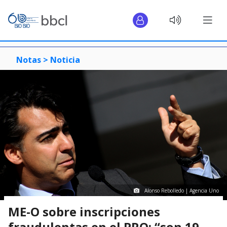
Notas >
Noticia
Alonso Rebolledo | Agencia Uno
ME-O sobre inscripciones
fraudulentas en el PRO: “son 19