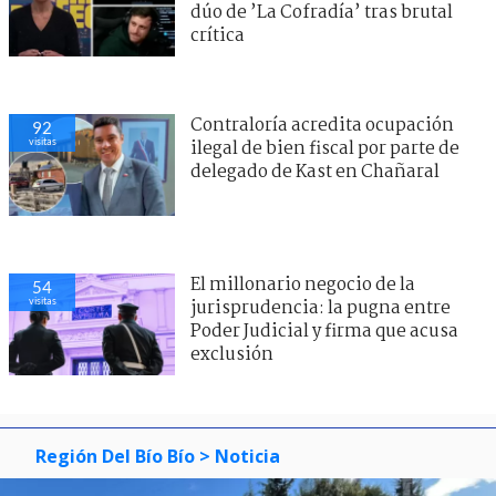
dúo de ’La Cofradía’ tras brutal
crítica
Contraloría acredita ocupación
92
visitas
ilegal de bien fiscal por parte de
delegado de Kast en Chañaral
El millonario negocio de la
54
visitas
jurisprudencia: la pugna entre
Poder Judicial y firma que acusa
exclusión
Región Del Bío Bío
> Noticia