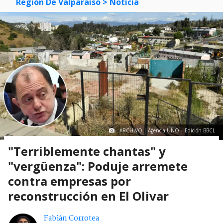
Región De Valparaíso
> Noticia
ARCHIVO | Agencia UNO | Edición BBCL
"Terriblemente chantas" y
"vergüenza": Poduje arremete
contra empresas por
reconstrucción en El Olivar
Fabián Corrotea