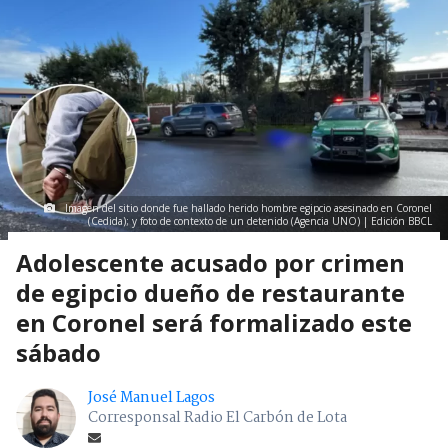
Imagen del sitio donde fue hallado herido hombre egipcio asesinado en Coronel
(Cedida); y foto de contexto de un detenido (Agencia UNO) | Edición BBCL
Adolescente acusado por crimen
de egipcio dueño de restaurante
en Coronel será formalizado este
sábado
José Manuel Lagos
Corresponsal Radio El Carbón de Lota