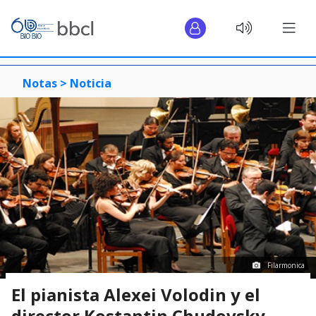
Notas >
Noticia
Filarmonica
El pianista Alexei Volodin y el
director Kostantin Chudovsky