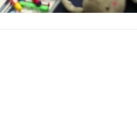
VER RESUMEN
9 de agosto se celebra el Día del Niño en Chile
, fech
egalar objetos a los más pequeños del hogar, sino de brin
ntretención que dejen una huella en su infancia.
sta nota
recopilamos diferentes panoramas gratuitos
q
n familia
durante el fin de semana en Santiago.
Araucanía en 100 Palabras lanza taller de escri
por el Día del Niño: ¿Cómo participar?