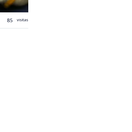
85
visitas
a que no solo
darles
ue pueden
tura gratuito