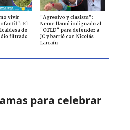
mo vivir
"Agresivo y clasista":
nfantil": El
Neme llamó indignado al
lcaldesa de
"QTLD" para defender a
dio filtrado
JC y barrió con Nicolás
Larraín
ramas para celebrar