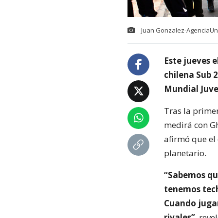
Juan Gonzalez-AgenciaU
Este jueves 
chilena Sub 
Mundial Juve
Tras la prime
medirá con Gh
afirmó que el
planetario.
“Sabemos qu
tenemos tech
Cuando jugam
rivales”
, reve