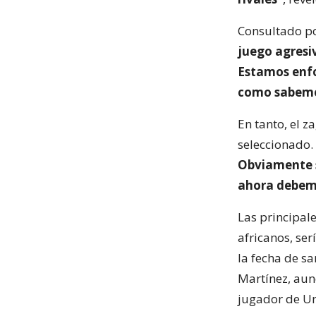
Consultado po
juego agresiv
Estamos enfo
como sabemo
En tanto, el 
seleccionado.
Obviamente s
ahora debemo
Las principale
africanos, se
la fecha de sa
Martínez, aun
jugador de Un