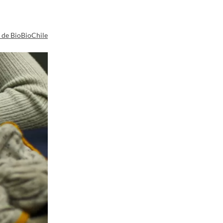
a de BioBioChile