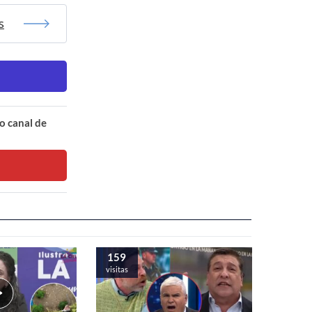
s
o canal de
159
visitas