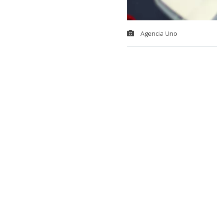
Agencia Uno
Este domingo 
se trata de r
momentos de e
Por ello, en e
disfrutarse e
Lee también...