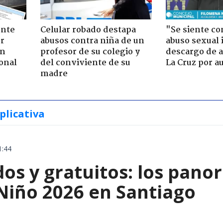
ente
Celular robado destapa
"Se siente co
or
abusos contra niña de un
abuso sexual i
ón
profesor de su colegio y
descargo de a
onal
del conviviente de su
La Cruz por au
madre
plicativa
1:44
os y gratuitos: los pano
 Niño 2026 en Santiago