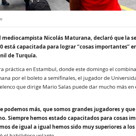
no
el mediocampista Nicolás Maturana, declaró que la s
20 está capacitada para lograr “cosas importantes” en
nil de Turquía.
ra práctica en Estambul, donde este domingo el combin
ana por el boleto a semifinales, el jugador de Universida
 elenco que dirige Mario Salas puede dar mucho más en 
e podemos más, que somos grandes jugadores y que
o. Siempre hemos estado capacitados para cosas im
os de igual a igual hemos sido muy superiores a lo
ló el habilidoso volante.