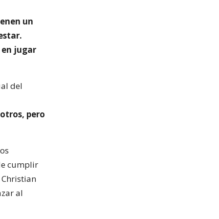
ienen un
estar.
 en jugar
al del
otros, pero
los
de cumplir
 Christian
zar al