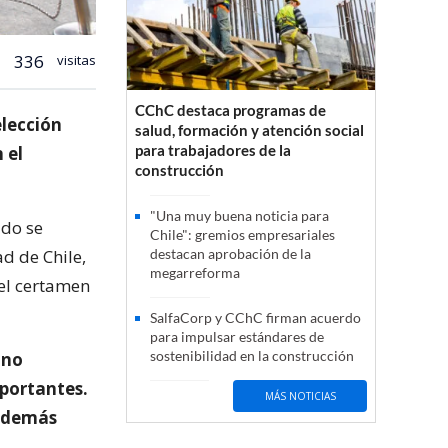
336
visitas
CChC destaca programas de
elección
salud, formación y atención social
para trabajadores de la
 el
construcción
"Una muy buena noticia para
ado se
Chile": gremios empresariales
d de Chile,
destacan aprobación de la
megarreforma
el certamen
SalfaCorp y CChC firman acuerdo
para impulsar estándares de
sostenibilidad en la construcción
 no
portantes.
MÁS NOTICIAS
s demás