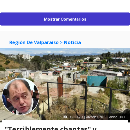
Mostrar Comentarios
Región De Valparaíso
> Noticia
ARCHIVO | Agencia UNO | Edición BBCL
"Terriblemente chantas" y