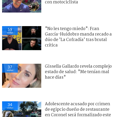
con motociclista
"No les tengo miedo": Fran
59
visitas
García-Huidobro manda recado a
dúo de ’La Cofradía’ tras brutal
crítica
Gissella Gallardo revela complejo
37
visitas
estado de salud: "Me tenían mal
hace días"
Adolescente acusado por crimen
34
visitas
de egipcio dueño de restaurante
en Coronel será formalizado este