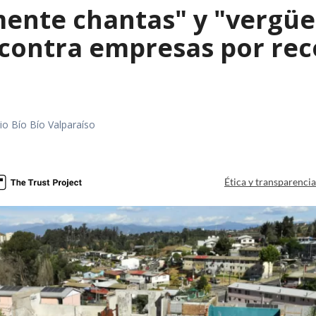
mente chantas" y "vergüe
contra empresas por reco
io Bío Bío Valparaíso
a
Ética y transparenci