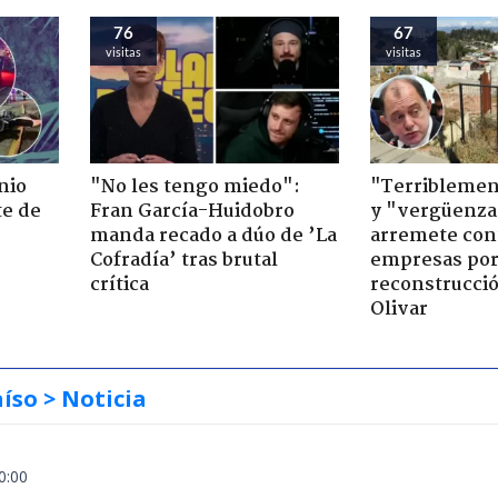
76
67
visitas
visitas
nio
"No les tengo miedo":
"Terriblemen
te de
Fran García-Huidobro
y "vergüenza
manda recado a dúo de ’La
arremete con
Cofradía’ tras brutal
empresas po
crítica
reconstrucció
Olivar
aíso
> Noticia
0:00