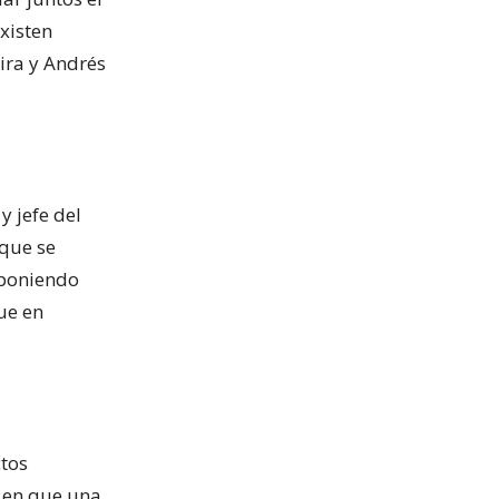
xisten
ira y Andrés
y jefe del
 que se
 poniendo
ue en
tos
ó en que una