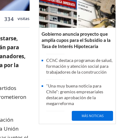
334
visitas
Gobierno anuncia proyecto que
starse,
amplía cupos para el Subsidio a la
Tasa de Interés Hipotecaria
rán para
ganadores,
CChC destaca programas de salud,
a por la
formación y atención social para
trabajadores de la construcción
"Una muy buena noticia para
artidos
Chile": gremios empresariales
prometieron
destacan aprobación de la
megarreforma
MÁS NOTICIAS
vación
la Unión
ar juntos el