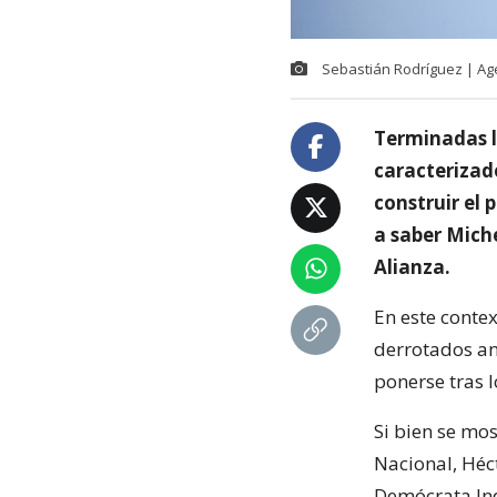
Sebastián Rodríguez | A
Terminadas l
caracterizad
construir el
a saber Mich
Alianza.
En este conte
derrotados an
ponerse tras 
Si bien se mos
Nacional, Héc
Demócrata Ind