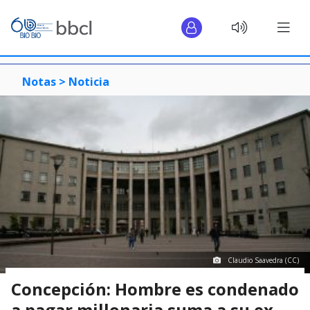
Notas >
Noticia
Claudio Saavedra (CC)
Concepción: Hombre es condenado
a pagar millonaria suma a su ex