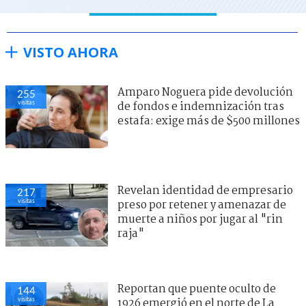
VISTO AHORA
Amparo Noguera pide devolución
255
visitas
de fondos e indemnización tras
estafa: exige más de $500 millones
Revelan identidad de empresario
217
visitas
preso por retener y amenazar de
muerte a niños por jugar al "rin
raja"
Reportan que puente oculto de
144
visitas
1926 emergió en el norte de La