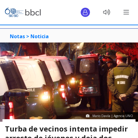
Notas >
Noticia
Mario Davila | Agencia UNO
Turba de vecinos intenta impedir
arresto de jóvenes y deja dos