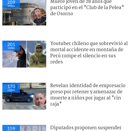
Muere joven de 28 años que
209
visitas
participó en el "Club de la Pelea"
de Osorno
Youtuber chileno que sobrevivió al
201
visitas
mortal accidente en montaña de
Perú rompe el silencio en sus
redes
Revelan identidad de empresario
170
visitas
preso por retener y amenazar de
muerte a niños por jugar al "rin
raja"
Diputados proponen suspender
159