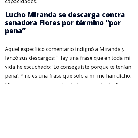
capacidades.
Lucho Miranda se descarga contra
senadora Flores por término “por
pena”
Aquel específico comentario indignó a Miranda y
lanzó sus descargos: “Hay una frase que en toda mi
vida he escuchado: ‘Lo conseguiste porque te tenían
pena’. Y no es una frase que solo a mí me han dicho.
Me imagino que a muchos la han escuchado: ‘Las
personas con discapacidad logran las cosas por
pena’”, partió comentando.
“
Creo que es una afirmación profundamente
injusta, porque reduce años de esfuerzo a una
emoción momentánea
”, afirmó.