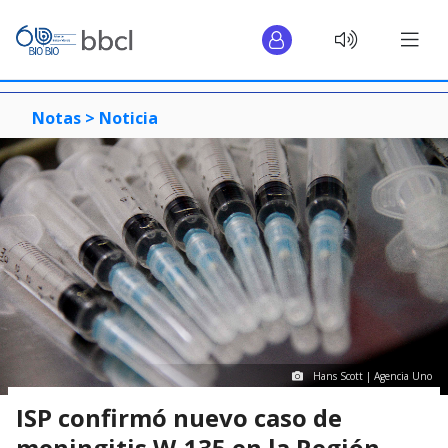
Notas >
Noticia
Hans Scott | Agencia Uno
ISP confirmó nuevo caso de
meningitis W-135 en la Región