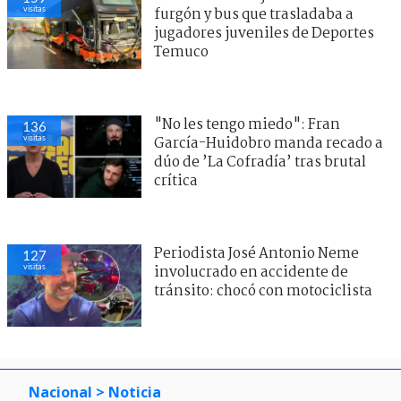
visitas
furgón y bus que trasladaba a
jugadores juveniles de Deportes
Temuco
"No les tengo miedo": Fran
136
visitas
García-Huidobro manda recado a
dúo de ’La Cofradía’ tras brutal
crítica
Periodista José Antonio Neme
127
visitas
involucrado en accidente de
tránsito: chocó con motociclista
Nacional
> Noticia