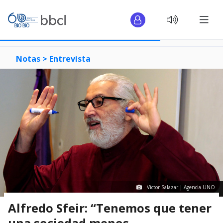
Notas >
Entrevista
Victor Salazar | Agencia UNO
Alfredo Sfeir: “Tenemos que tener
una sociedad menos