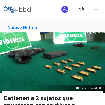
Notas >
Noticia
Sergio Osses (RBB)
Detienen a 2 sujetos que
apuntaron con revólver a