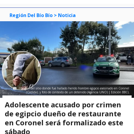
Región Del Bío Bío
> Noticia
Imagen del sitio donde fue hallado herido hombre egipcio asesinado en Coronel
(Cedida); y foto de contexto de un detenido (Agencia UNO) | Edición BBCL
Adolescente acusado por crimen
de egipcio dueño de restaurante
en Coronel será formalizado este
sábado