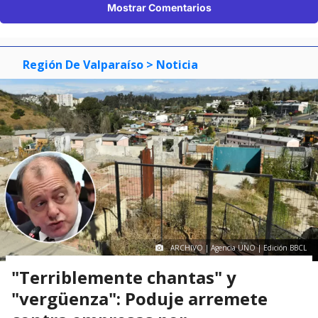
Mostrar Comentarios
Región De Valparaíso
> Noticia
ARCHIVO | Agencia UNO | Edición BBCL
"Terriblemente chantas" y
"vergüenza": Poduje arremete