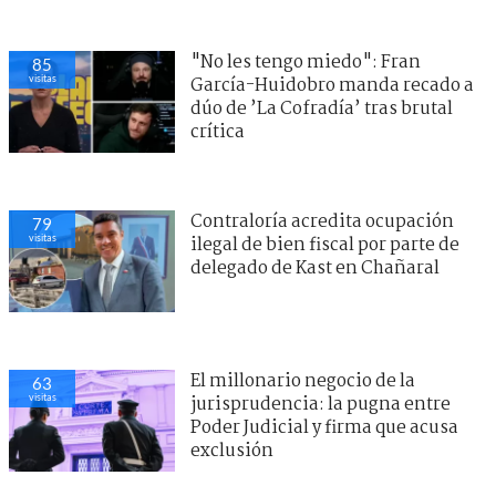
"No les tengo miedo": Fran
85
visitas
García-Huidobro manda recado a
dúo de ’La Cofradía’ tras brutal
crítica
Contraloría acredita ocupación
79
visitas
ilegal de bien fiscal por parte de
delegado de Kast en Chañaral
El millonario negocio de la
63
visitas
jurisprudencia: la pugna entre
Poder Judicial y firma que acusa
exclusión