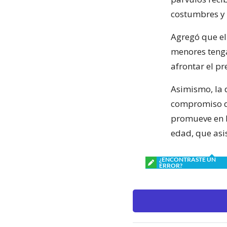
costumbres y 
Agregó que el
menores tenga
afrontar el pr
Asimismo, la d
compromiso de
promueve en b
edad, que asis
¿ENCONTRASTE UN
ERROR?