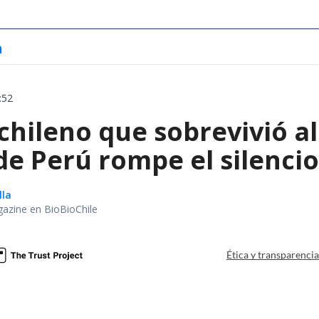
a
:52
chileno que sobrevivió a
e Perú rompe el silencio
lla
gazine en BioBioChile
Ética y transparenci