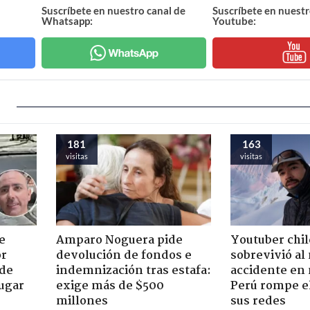
Suscríbete en nuestro canal de
Suscríbete en nuestr
Whatsapp:
Youtube:
181
163
visitas
visitas
e
Amparo Noguera pide
Youtuber chi
or
devolución de fondos e
sobrevivió al
 de
indemnización tras estafa:
accidente en
jugar
exige más de $500
Perú rompe el
millones
sus redes