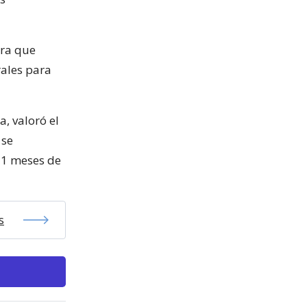
ara que
rales para
a, valoró el
 se
11 meses de
s