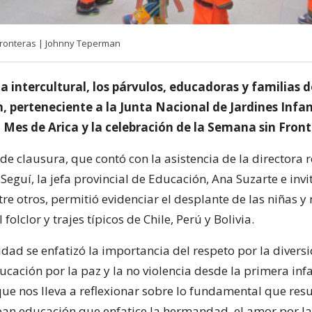
ronteras | Johnny Teperman
a intercultural, los párvulos, educadoras y familias d
ín, perteneciente a la Junta Nacional de Jardines Infan
l Mes de Arica y la celebración de la Semana sin Front
e clausura, que contó con la asistencia de la directora 
Seguí, la jefa provincial de Educación, Ana Suzarte e inv
tre otros, permitió evidenciar el desplante de las niñas y
folclor y trajes típicos de Chile, Perú y Bolivia.
idad se enfatizó la importancia del respeto por la divers
ducación por la paz y la no violencia desde la primera infa
que nos lleva a reflexionar sobre lo fundamental que resu
ban educación que enfatice la hermandad, el amor por la