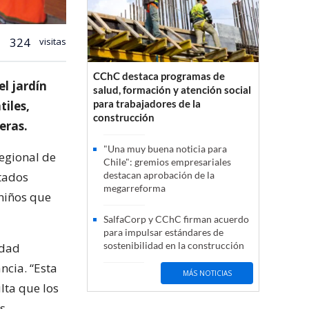
324
visitas
CChC destaca programas de
el jardín
salud, formación y atención social
para trabajadores de la
tiles,
construcción
eras.
"Una muy buena noticia para
regional de
Chile": gremios empresariales
itados
destacan aprobación de la
megarreforma
 niños que
SalfaCorp y CChC firman acuerdo
para impulsar estándares de
sostenibilidad en la construcción
idad
ncia. “Esta
MÁS NOTICIAS
lta que los
s