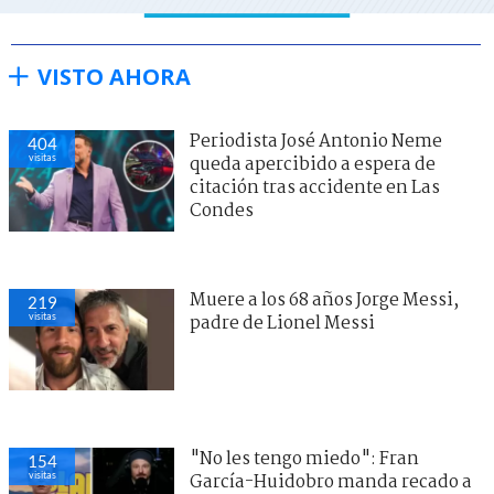
VISTO AHORA
Periodista José Antonio Neme
404
visitas
queda apercibido a espera de
citación tras accidente en Las
Condes
Muere a los 68 años Jorge Messi,
219
visitas
padre de Lionel Messi
"No les tengo miedo": Fran
154
visitas
García-Huidobro manda recado a