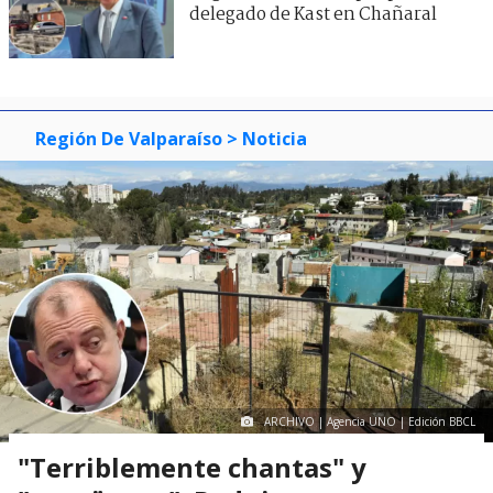
delegado de Kast en Chañaral
Región De Valparaíso
> Noticia
ARCHIVO | Agencia UNO | Edición BBCL
"Terriblemente chantas" y