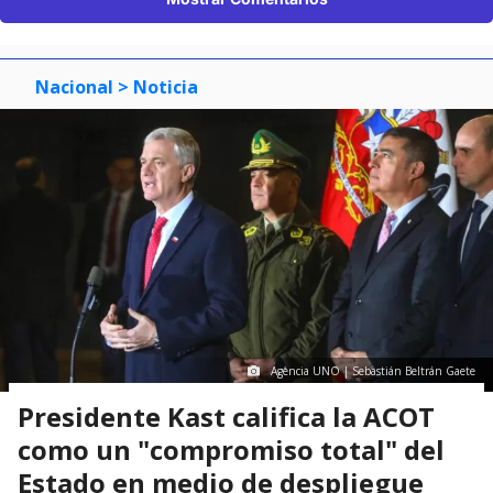
Nacional
> Noticia
Agencia UNO | Sebastián Beltrán Gaete
Presidente Kast califica la ACOT
como un "compromiso total" del
Estado en medio de despliegue