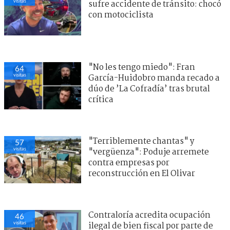
visitas
sufre accidente de tránsito: chocó
con motociclista
"No les tengo miedo": Fran
64
visitas
García-Huidobro manda recado a
dúo de ’La Cofradía’ tras brutal
crítica
"Terriblemente chantas" y
57
visitas
"vergüenza": Poduje arremete
contra empresas por
reconstrucción en El Olivar
Contraloría acredita ocupación
46
visitas
ilegal de bien fiscal por parte de