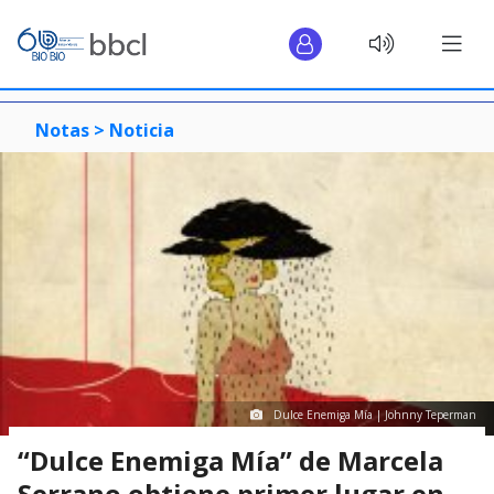
Notas >
Noticia
Dulce Enemiga Mía | Johnny Teperman
“Dulce Enemiga Mía” de Marcela
Serrano obtiene primer lugar en