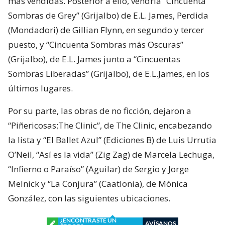
más vendidas. Posterior a ello, vendría “Cincuenta
Sombras de Grey” (Grijalbo) de E.L. James, Perdida
(Mondadori) de Gillian Flynn, en segundo y tercer
puesto, y “Cincuenta Sombras más Oscuras”
(Grijalbo), de E.L. James junto a “Cincuentas
Sombras Liberadas” (Grijalbo), de E.L.James, en los
últimos lugares.
Por su parte, las obras de no ficción, dejaron a
“Piñericosas;The Clinic”, de The Clinic, encabezando
la lista y “El Ballet Azul” (Ediciones B) de Luis Urrutia
O’Neil, “Así es la vida” (Zig Zag) de Marcela Lechuga,
“Infierno o Paraíso” (Aguilar) de Sergio y Jorge
Melnick y “La Conjura” (Caatlonia), de Mónica
González, con las siguientes ubicaciones.
¿ENCONTRASTE UN
AVÍSANOS