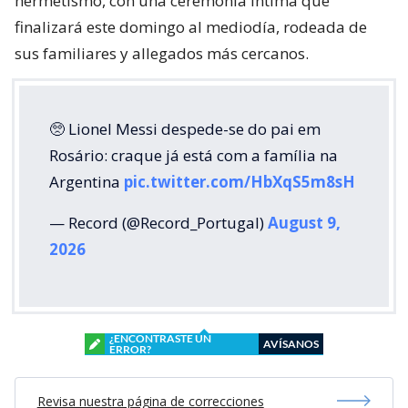
hermetismo, con una ceremonia íntima que
finalizará este domingo al mediodía, rodeada de
sus familiares y allegados más cercanos.
🥺 Lionel Messi despede-se do pai em
Rosário: craque já está com a família na
Argentina
pic.twitter.com/HbXqS5m8sH
— Record (@Record_Portugal)
August 9,
2026
¿ENCONTRASTE UN
AVÍSANOS
ERROR?
Revisa nuestra página de correcciones