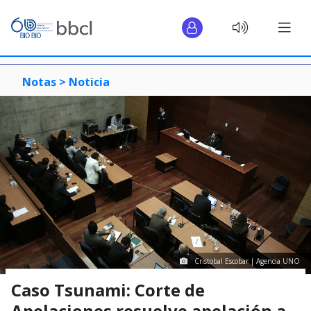
Notas >
Noticia
Cristobal Escobar | Agencia UNO
Caso Tsunami: Corte de
Apelaciones resuelve apelación a