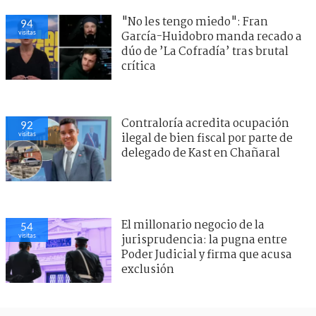
"No les tengo miedo": Fran
94
visitas
García-Huidobro manda recado a
dúo de ’La Cofradía’ tras brutal
crítica
Contraloría acredita ocupación
92
visitas
ilegal de bien fiscal por parte de
delegado de Kast en Chañaral
El millonario negocio de la
54
visitas
jurisprudencia: la pugna entre
Poder Judicial y firma que acusa
exclusión