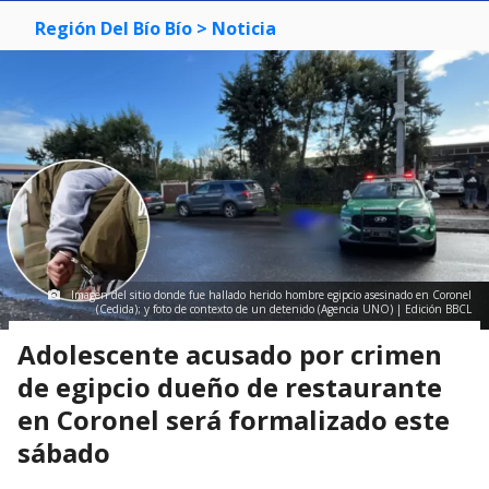
Región Del Bío Bío
> Noticia
Imagen del sitio donde fue hallado herido hombre egipcio asesinado en Coronel
(Cedida); y foto de contexto de un detenido (Agencia UNO) | Edición BBCL
Adolescente acusado por crimen
de egipcio dueño de restaurante
en Coronel será formalizado este
sábado