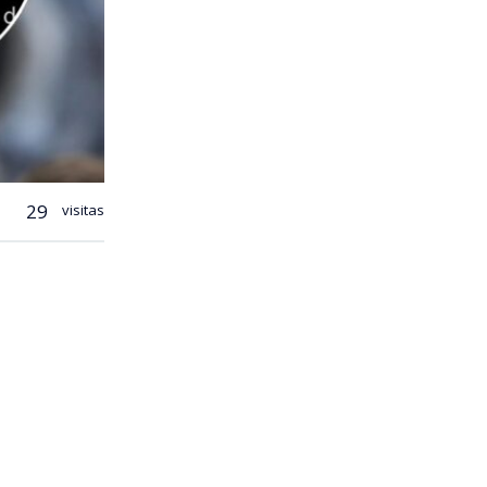
29
visitas
mediático
es delitos.
ciado