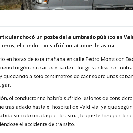
rticular chocó un poste del alumbrado público en Vald
neros, el conductor sufrió un ataque de asma.
rió en horas de esta mañana en calle Pedro Montt con B
eño furgón con carrocería de color gris colisionó contra
y quedando a solo centímetros de caer sobre unas caba
ugar.
sión, el conductor no habría sufrido lesiones de considera
ue trasladado hasta el hospital de Valdivia, ya que segú
bría sufrido un ataque de asma, lo que le hizo perder el
éndose el accidente de tránsito.