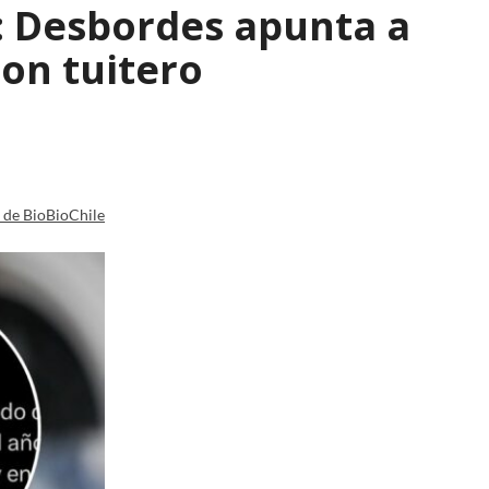
": Desbordes apunta a
on tuitero
a de BioBioChile