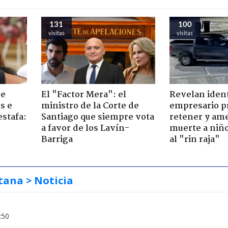
131
100
visitas
visitas
de
El "Factor Mera": el
Revelan iden
s e
ministro de la Corte de
empresario p
estafa:
Santiago que siempre vota
retener y am
a favor de los Lavín-
muerte a niño
Barriga
al "rin raja"
tana
> Noticia
:50