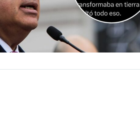
VER RESUMEN
Santiago, Mardio Desbordes, se volvió a referir a aquel 
que un usuario en redes sociales lo acusó de ocultar grav
al indicó que el ataque del cibernauta habría sido
finan
obierno de Gabriel Boric.