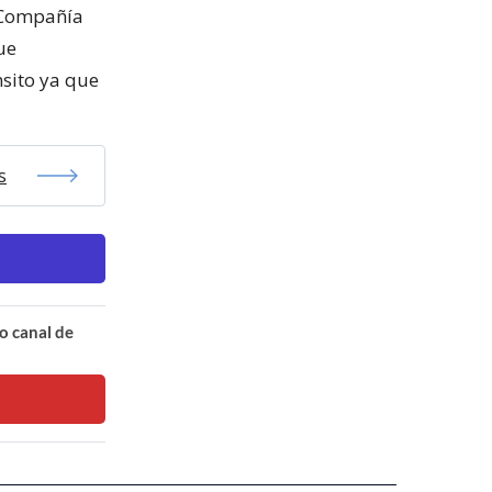
a Compañía
ue
nsito ya que
s
o canal de