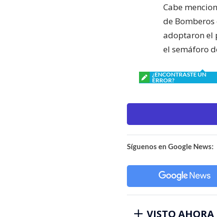
Cabe menciona
de Bomberos d
adoptaron el 
el semáforo d
¿ENCONTRASTE UN
ERROR?
Síguenos en Google News:
VISTO AHORA