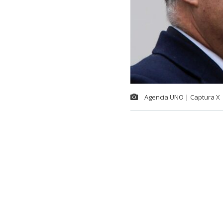
Agencia UNO | Captura X
El alcalde de 
mensaje en el 
El jefe comun
durante el
g