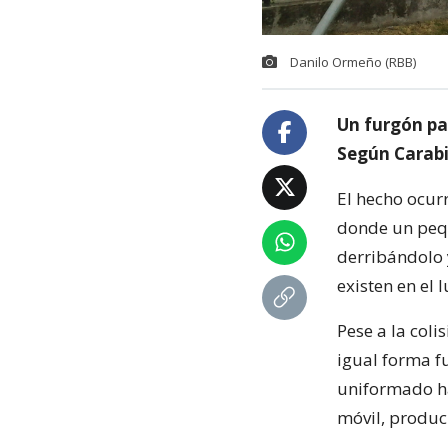
Danilo Ormeño (RBB)
Un furgón pa
Según Carabi
El hecho ocur
donde un pequ
derribándolo 
existen en el l
Pese a la coli
igual forma f
uniformado ha
móvil, produci