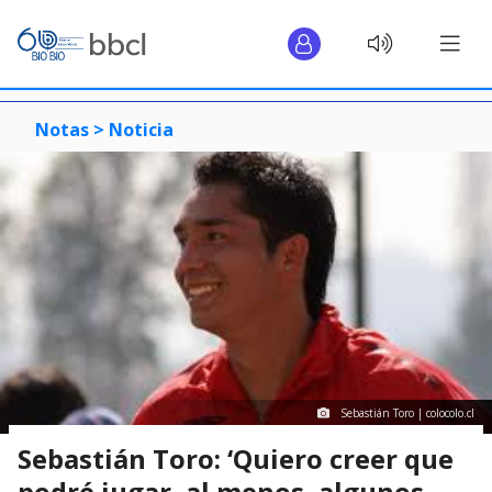
Notas >
Noticia
Sebastián Toro | colocolo.cl
Sebastián Toro: ‘Quiero creer que
podré jugar, al menos, algunos