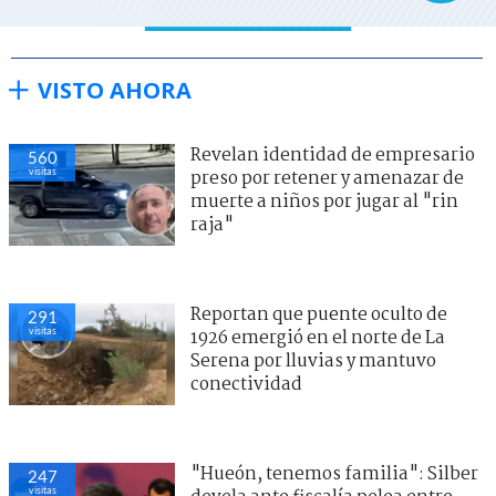
VISTO AHORA
Revelan identidad de empresario
560
visitas
preso por retener y amenazar de
muerte a niños por jugar al "rin
raja"
Reportan que puente oculto de
291
visitas
1926 emergió en el norte de La
Serena por lluvias y mantuvo
conectividad
"Hueón, tenemos familia": Silber
247
visitas