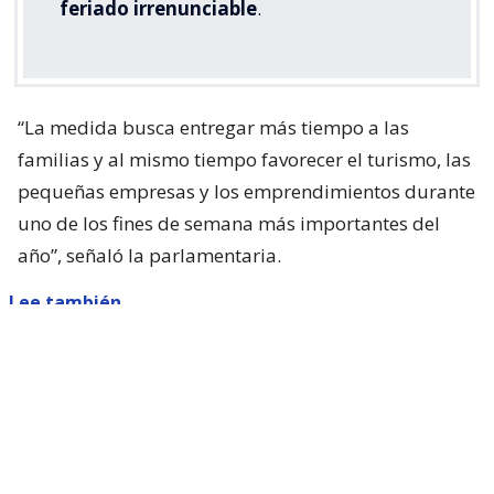
feriado irrenunciable
.
“La medida busca entregar más tiempo a las
familias y al mismo tiempo favorecer el turismo, las
pequeñas empresas y los emprendimientos durante
uno de los fines de semana más importantes del
año”, señaló la parlamentaria.
Lee también...
Parisi dice que Kast "queda corto"
con presentar ACOT: "Está
faltando a sus promesas de
campaña"