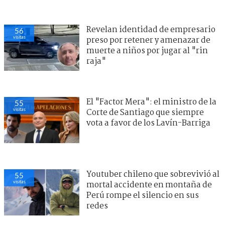
Revelan identidad de empresario
56
visitas
preso por retener y amenazar de
muerte a niños por jugar al "rin
raja"
El "Factor Mera": el ministro de la
55
visitas
Corte de Santiago que siempre
vota a favor de los Lavín-Barriga
Youtuber chileno que sobrevivió al
55
visitas
mortal accidente en montaña de
Perú rompe el silencio en sus
redes