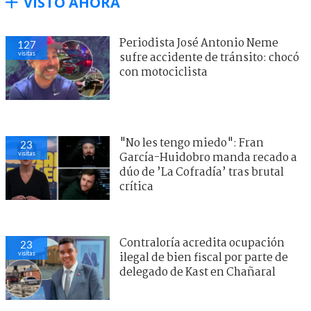
VISTO AHORA
Periodista José Antonio Neme
127
visitas
sufre accidente de tránsito: chocó
con motociclista
"No les tengo miedo": Fran
23
visitas
García-Huidobro manda recado a
dúo de ’La Cofradía’ tras brutal
crítica
Contraloría acredita ocupación
23
visitas
ilegal de bien fiscal por parte de
delegado de Kast en Chañaral