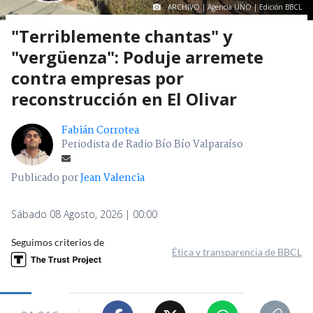
ARCHIVO | Agencia UNO | Edición BBCL
"Terriblemente chantas" y
"vergüenza": Poduje arremete
contra empresas por
reconstrucción en El Olivar
Fabián Corrotea
Periodista de Radio Bío Bío Valparaíso
Publicado por
Jean Valencia
Sábado 08 Agosto, 2026 | 00:00
Seguimos criterios de
Ética y transparencia de BBCL