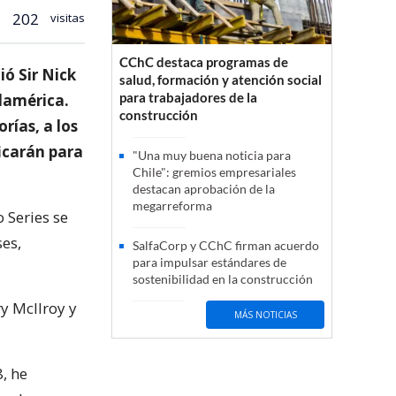
202
visitas
CChC destaca programas de
ió Sir Nick
salud, formación y atención social
para trabajadores de la
damérica.
construcción
rías, a los
ficarán para
"Una muy buena noticia para
Chile": gremios empresariales
destacan aprobación de la
megarreforma
 Series se
es,
SalfaCorp y CChC firman acuerdo
para impulsar estándares de
sostenibilidad en la construcción
y McIlroy y
MÁS NOTICIAS
, he