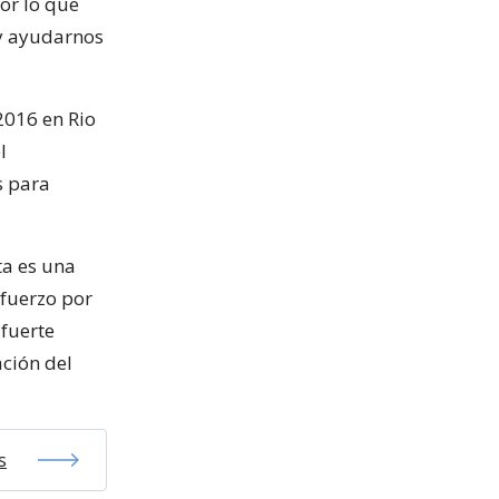
or lo que
 y ayudarnos
 2016 en Rio
l
s para
ta es una
sfuerzo por
fuerte
ación del
s