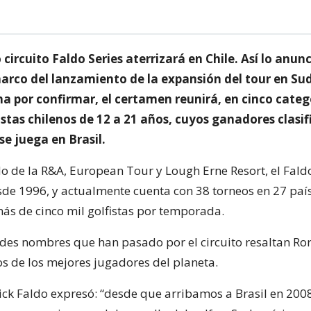
o circuito Faldo Series aterrizará en Chile. Así lo anunc
marco del lanzamiento de la expansión del tour en Su
ha por confirmar, el certamen reunirá, en cinco catego
stas chilenos de 12 a 21 años, cuyos ganadores clasi
se juega en Brasil.
do de la R&A, European Tour y Lough Erne Resort, el Faldo
sde 1996, y actualmente cuenta con 38 torneos en 27 país
ás de cinco mil golfistas por temporada.
ndes nombres que han pasado por el circuito resaltan Ror
os de los mejores jugadores del planeta.
Nick Faldo expresó: “desde que arribamos a Brasil en 2008