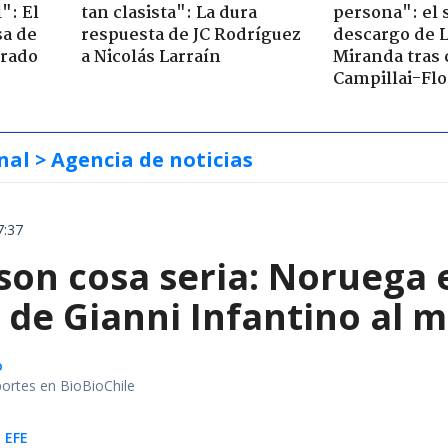
": El
tan clasista": La dura
persona": el 
sa de
respuesta de JC Rodríguez
descargo de 
trado
a Nicolás Larraín
Miranda tras 
Campillai-Flo
nal
> Agencia de noticias
7:37
 son cosa seria: Noruega
de Gianni Infantino al m
o
portes en BioBioChile
 EFE