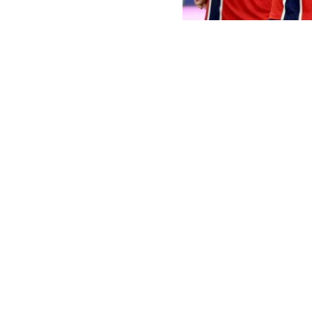
Ronald Wittek | EFE
La
Federació
del presidente
confianza por 
“No hay vuelta
dividido y de
de la FIFA que
Klaveness
, a
Klaveness hab