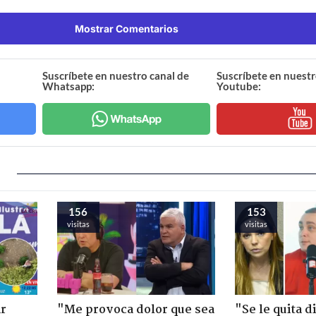
Mostrar Comentarios
Suscríbete en nuestro canal de
Suscríbete en nuestr
Whatsapp:
Youtube:
156
153
visitas
visitas
ir
"Me provoca dolor que sea
"Se le quita d