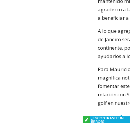
mantenido mi 
agradezco a l
a beneficiar a
A lo que agreg
de Janeiro se
continente, p
ayudarlos a l
Para Mauricio
magnífica noti
fomentar este
relación con S
golf en nuestr
¿ENCONTRASTE UN
ERROR?