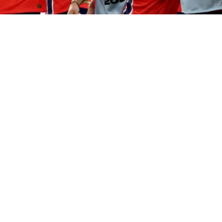
VER RESUMEN
n Noruega de Fútbol
(NFF) pidió este viernes la renunc
 de la FIFA,
Gianni Infantino
, al considerar que ha perd
la crisis causada por su proyecto para privatizar los Mu
 atrás para Gianni Infantino. El fútbol internacional est
bemos aprovechar la ocasión para unirnos.
Le pedimos a
 renuncie ya”
, dijo en rueda de prensa la presidenta de 
l término de la reunión mensual de este organismo.
ló de “crisis profunda” y anunció que ha enviado una nu