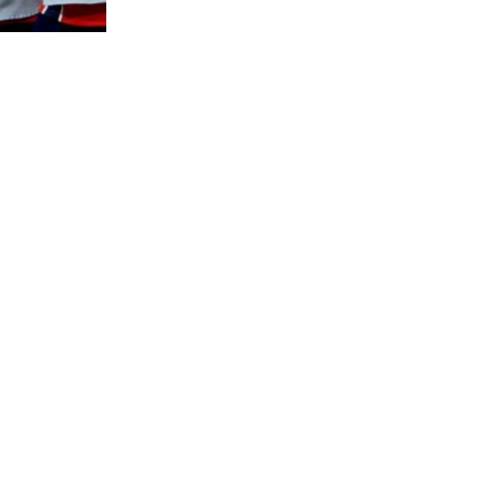
643
visitas
ia inmediata
ido la
ndiales.
á muy
l presidente
la NFF,
Lisa
eva queja al