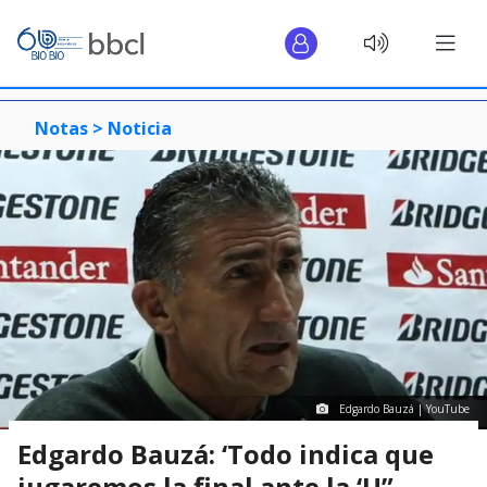
Notas >
Noticia
Edgardo Bauzá | YouTube
Edgardo Bauzá: ‘Todo indica que
jugaremos la final ante la ‘U”