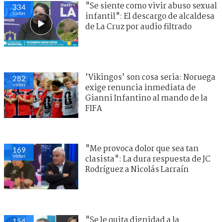
"Se siente como vivir abuso sexual
334
visitas
infantil": El descargo de alcaldesa
de La Cruz por audio filtrado
’Vikingos’ son cosa seria: Noruega
282
visitas
exige renuncia inmediata de
Gianni Infantino al mando de la
FIFA
"Me provoca dolor que sea tan
169
visitas
clasista": La dura respuesta de JC
Rodríguez a Nicolás Larraín
"Se le quita dignidad a la
154