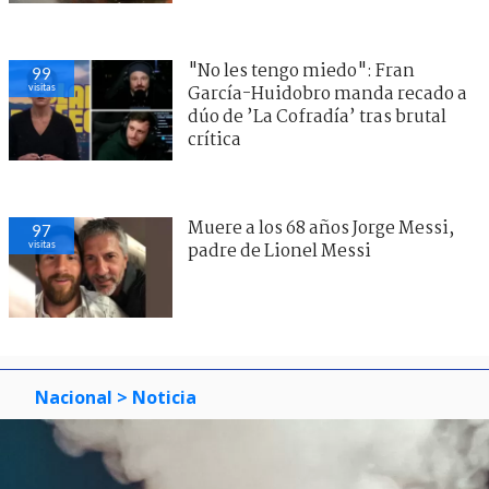
"No les tengo miedo": Fran
99
visitas
García-Huidobro manda recado a
dúo de ’La Cofradía’ tras brutal
crítica
Muere a los 68 años Jorge Messi,
97
visitas
padre de Lionel Messi
Nacional
> Noticia