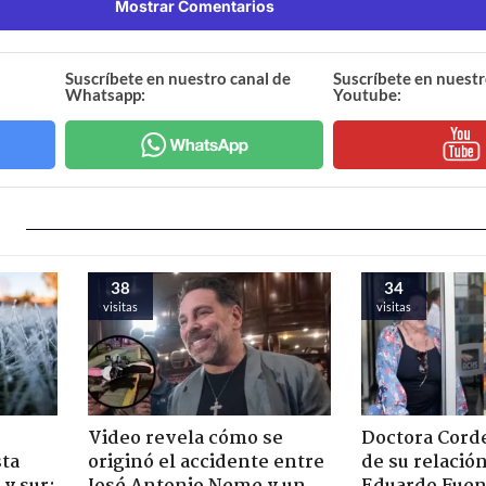
Mostrar Comentarios
Suscríbete en nuestro canal de
Suscríbete en nuestr
Whatsapp:
Youtube:
38
34
visitas
visitas
Video revela cómo se
Doctora Corde
sta
originó el accidente entre
de su relació