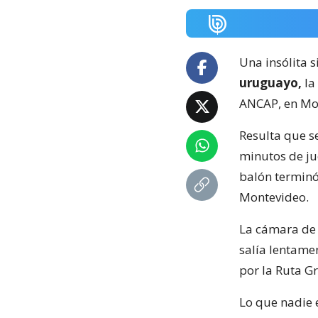
Una insólita s
uruguayo,
la
ANCAP, en Mo
Resulta que s
minutos de ju
balón terminó
Montevideo.
La cámara de 
salía lentame
por la Ruta Gr
Lo que nadie e