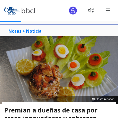
Notas >
Noticia
Plato ganador
Premian a dueñas de casa por
crear innovadoras y sabrosas