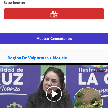
Suscríbete en:
Mostrar Comentarios
Región De Valparaíso
> Noticia