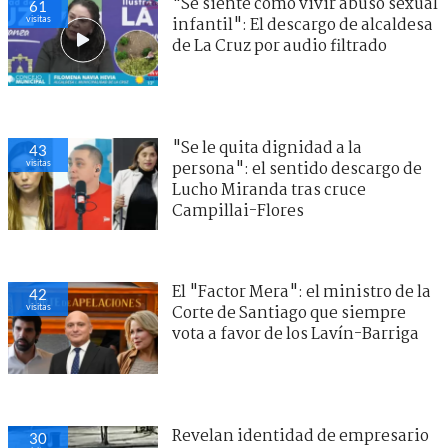
"Se siente como vivir abuso sexual
61
visitas
infantil": El descargo de alcaldesa
de La Cruz por audio filtrado
"Se le quita dignidad a la
43
visitas
persona": el sentido descargo de
Lucho Miranda tras cruce
Campillai-Flores
El "Factor Mera": el ministro de la
42
visitas
Corte de Santiago que siempre
vota a favor de los Lavín-Barriga
Revelan identidad de empresario
30