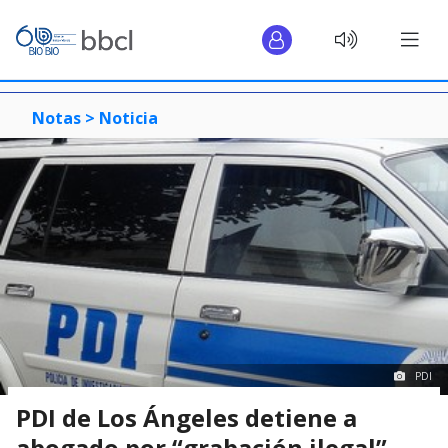
Notas >
Noticia
PDI
PDI de Los Ángeles detiene a
abogado por “grabación ilegal”