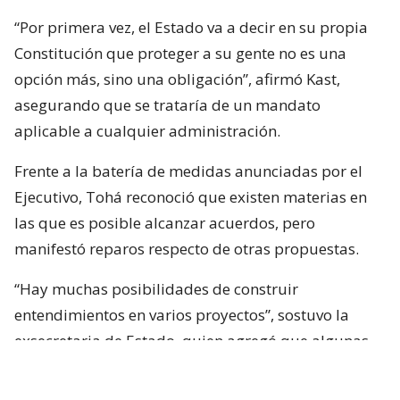
“Por primera vez, el Estado va a decir en su propia
Constitución que proteger a su gente no es una
opción más, sino una obligación”, afirmó Kast,
asegurando que se trataría de un mandato
aplicable a cualquier administración.
Frente a la batería de medidas anunciadas por el
Ejecutivo, Tohá reconoció que existen materias en
las que es posible alcanzar acuerdos, pero
manifestó reparos respecto de otras propuestas.
“Hay muchas posibilidades de construir
entendimientos en varios proyectos”, sostuvo la
exsecretaria de Estado, quien agregó que algunas
iniciativas generan dudas porque, a su juicio, son
“
conflictivas
” y al mismo tiempo “
innecesarias
“.