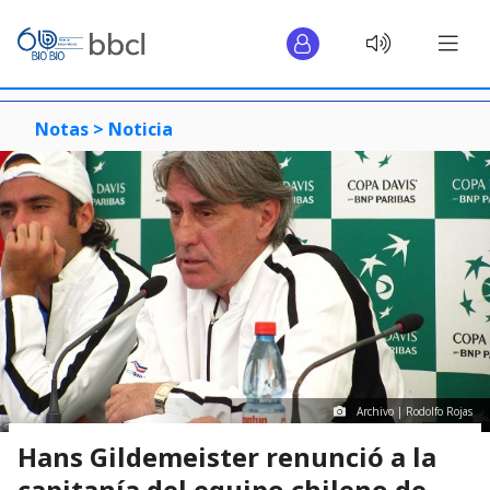
Notas >
Noticia
Archivo | Rodolfo Rojas
Hans Gildemeister renunció a la
capitanía del equipo chileno de