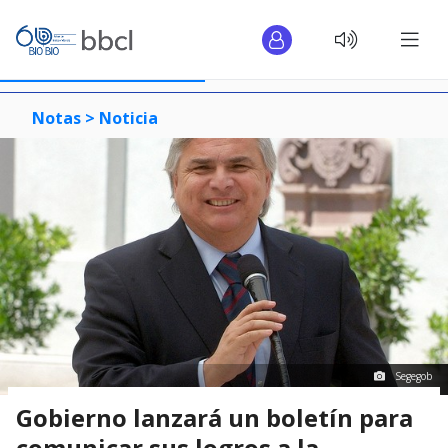
Notas >
Noticia
Segegob
Gobierno lanzará un boletín para
comunicar sus logros a la