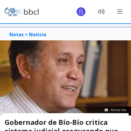
Notas >
Noticia
Revista Nos
Gobernador de Bío-Bío critica
sistema judicial asegurando que