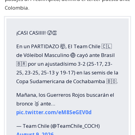
Colombia.
¡CASI CASIIII! 🥵👏
En un PARTIDAZO 🤯, El Team Chile 🇨🇱
de Vóleibol Masculino 🏐 cayó ante Brasil
🇧🇷 por un ajustadísimo 3-2 (25-17, 23-
25, 23-25, 25-13 y 19-17) en las semis de la
Copa Sudamericana de Cochabamba 🇧🇴.
Mañana, los Guerreros Rojos buscarán el
bronce 🥉 ante…
pic.twitter.com/eM8SeGEV0d
— Team Chile (@TeamChile_COCH)
August 9, 2026