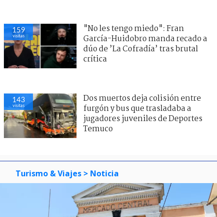
"No les tengo miedo": Fran
159
visitas
García-Huidobro manda recado a
dúo de ’La Cofradía’ tras brutal
crítica
Dos muertos deja colisión entre
143
visitas
furgón y bus que trasladaba a
jugadores juveniles de Deportes
Temuco
Turismo & Viajes
> Noticia