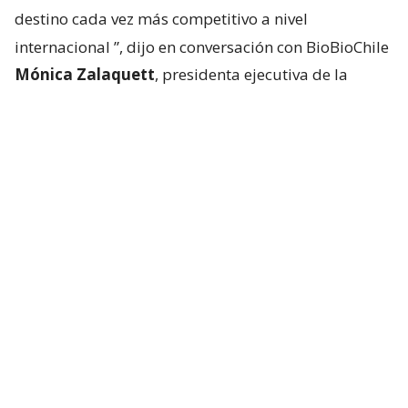
destino cada vez más competitivo a nivel
internacional
”, dijo en conversación con BioBioChile
Mónica Zalaquett
, presidenta ejecutiva de la
Federación de Empresas de Turismo de Chile
(Fedetur).
Según explicó, la recuperación no responde a un
solo factor, sino a la combinación de una mejor
conectividad aérea, el trabajo conjunto entre el
sector público y privado para
posicionar a Chile en
mercados estratégicos y el reconocimiento
internacional
que ha ganado el país en segmentos
como el turismo de naturaleza y aventura. “A ello se
suma una oferta turística cada vez más diversa y
sofisticada, con experiencias gastronómicas,
culturales, patrimoniales, de montaña y