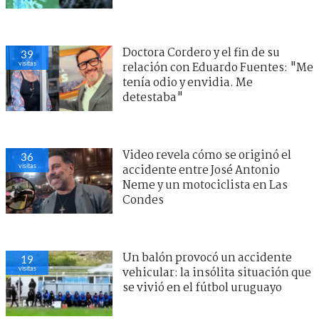
Doctora Cordero y el fin de su
39
visitas
relación con Eduardo Fuentes: "Me
tenía odio y envidia. Me
detestaba"
Video revela cómo se originó el
36
visitas
accidente entre José Antonio
Neme y un motociclista en Las
Condes
Un balón provocó un accidente
19
visitas
vehicular: la insólita situación que
se vivió en el fútbol uruguayo