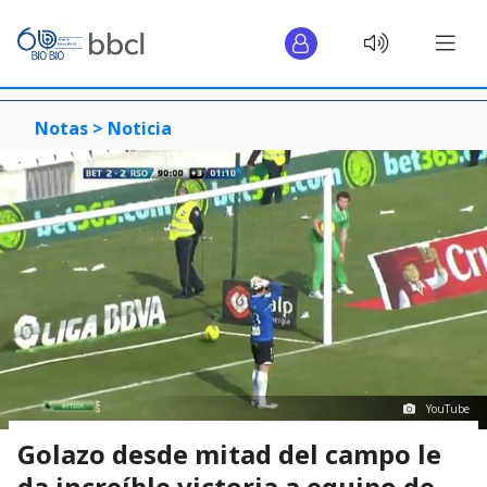
Notas >
Noticia
YouTube
Golazo desde mitad del campo le
da increíble victoria a equipo de