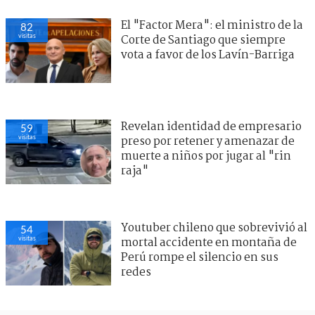
El "Factor Mera": el ministro de la
82
visitas
Corte de Santiago que siempre
vota a favor de los Lavín-Barriga
Revelan identidad de empresario
59
visitas
preso por retener y amenazar de
muerte a niños por jugar al "rin
raja"
Youtuber chileno que sobrevivió al
54
visitas
mortal accidente en montaña de
Perú rompe el silencio en sus
redes