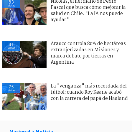
Nicolás, el hermano de Pedro
83
visitas
Pascal que busca cómo mejorar la
salud en Chile: "La IA nos puede
ayudar"
Arauco controla 80% de hectáreas
81
visitas
extranjerizadas en Misiones y
marca debate por tierras en
Argentina
La "venganza" más recordada del
75
visitas
fútbol: cuando Roy Keane acabó
con la carrera del papá de Haaland
Nacional
> Noticia