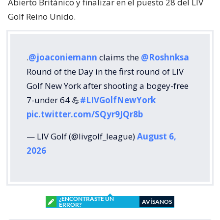
Abierto Británico y finalizar en el puesto 28 del LIV
Golf Reino Unido.
.
@joaconiemann
claims the
@Roshnksa
Round of the Day in the first round of LIV
Golf New York after shooting a bogey-free
7-under 64 💪
#LIVGolfNewYork
pic.twitter.com/SQyr9JQr8b
— LIV Golf (@livgolf_league)
August 6,
2026
¿ENCONTRASTE UN
AVÍSANOS
ERROR?