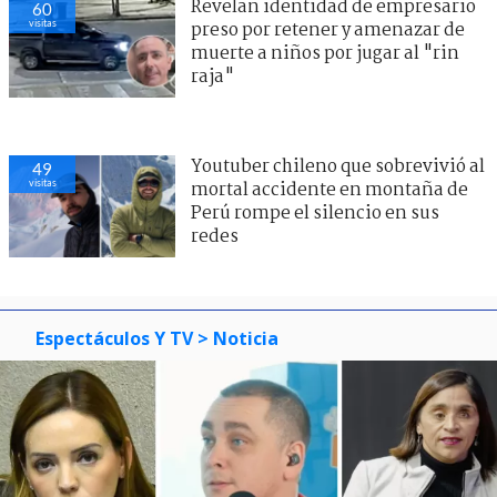
Revelan identidad de empresario
60
visitas
preso por retener y amenazar de
muerte a niños por jugar al "rin
raja"
Youtuber chileno que sobrevivió al
49
visitas
mortal accidente en montaña de
Perú rompe el silencio en sus
redes
Espectáculos Y TV
> Noticia