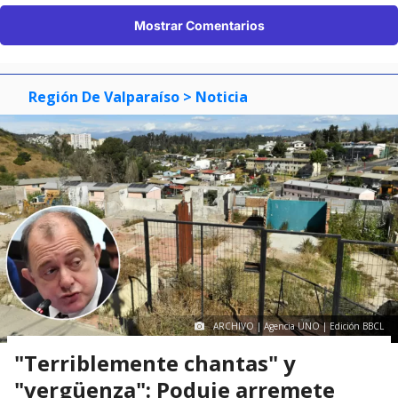
Mostrar Comentarios
Región De Valparaíso
> Noticia
ARCHIVO | Agencia UNO | Edición BBCL
"Terriblemente chantas" y
"vergüenza": Poduje arremete