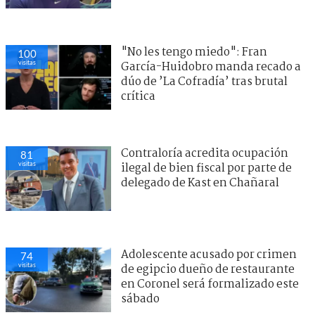
"No les tengo miedo": Fran
100
visitas
García-Huidobro manda recado a
dúo de ’La Cofradía’ tras brutal
crítica
Contraloría acredita ocupación
81
visitas
ilegal de bien fiscal por parte de
delegado de Kast en Chañaral
Adolescente acusado por crimen
74
visitas
de egipcio dueño de restaurante
en Coronel será formalizado este
sábado